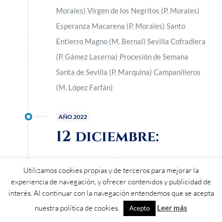
Morales) Virgen de los Negritos (P. Morales)
Esperanza Macarena (P. Morales) Santo
Entierro Magno (M. Bernal) Sevilla Cofradiera
(P. Gámez Laserna) Procesión de Semana
Santa de Sevilla (P. Marquina) Campanilleros
(M. López Farfán)
AÑO 2022
12 diciembre:
ENTREGA I PREMIOS CÁTEDRA GENERAL CASTAÑOS-
Utilizamos cookies propias y de terceros para mejorar la
HELVETIA
experiencia de navegación, y ofrecer contenidos y publicidad de
Acto público de entrega de los I Premios
interés. Al continuar con la navegación entendemos que se acepta
nuestra política de cookies.
Cátedra General Castaños- Helvetia, fruto de
Leer más
Acepto