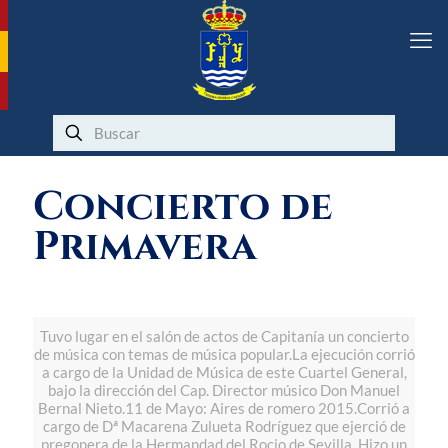
Concierto de
Primavera
Tuvo lugar en el salón de actos de Capitanía un concierto
de música con temas de música popular.La ejecución corrió
a cargo de la Unidad de Música de este Cuartel General,
bajo la dirección del Cap. Director músico Don Manuel
Bernal Nieto.11 de Mayo: Aires de romero 2015.Corrió a
cargo de Dª Macarena Zulueta Rodríguez que ejerció de
pregonera de la Hermandad del Rocio de Sevilla..Hizo un