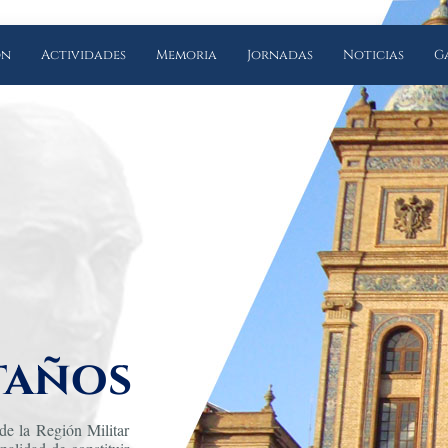
ón
Actividades
Memoria
Jornadas
Noticias
G
taños
de la Región Militar