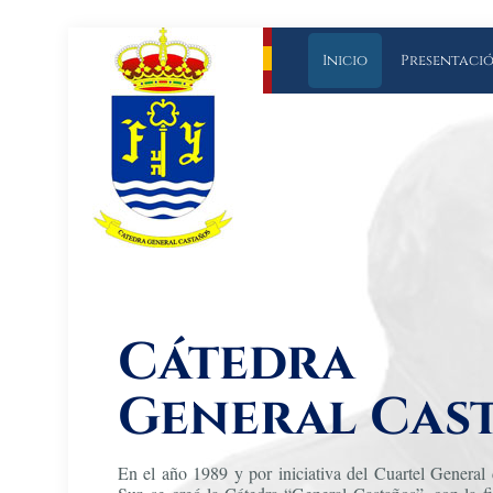
Inicio
Presentaci
Cátedra
General Cas
En el año 1989 y por iniciativa del Cuartel General 