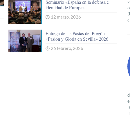
Seminario «España en la defensa e
v
identidad de Europa»
o
(
12 marzo, 2026
c
Entrega de las Pastas del Pregón
«Pasión y Gloria en Sevilla» 2026
26 febrero, 2026
d
e
l
i