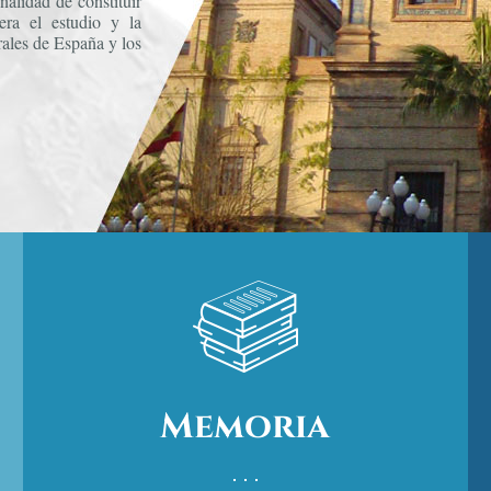
nalidad de constituir
iera el estudio y la
urales de España y los
Memoria