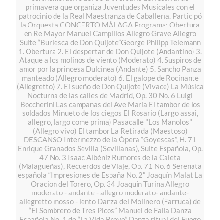
primavera que organiza Juventudes Musicales con el
patrocinio de la Real Maestranza de Caballería. Participó
la Orquesta CONCERTO MÁLAGA Programa: Obertura
en Re Mayor Manuel Campillos Allegro Grave Allegro
Suite “Burlesca de Don Quijote”George Philipp Telemann
1. Obertura 2. El despertar de Don Quijote (Andantino) 3.
Ataque a los molinos de viento (Moderato) 4. Suspiros de
amor por la princesa Dulcinea (Andante) 5. Sancho Panza
manteado (Allegro moderato) 6. El galope de Rocinante
(Allegretto) 7. El sueño de Don Quijote (Vivace) La Música
Nocturna de las calles de Madrid, Op. 30 No. 6 Luigi
Boccherini Las campanas del Ave María El tambor de los
soldados Minueto de los ciegos El Rosario (Largo assai,
allegro, largo come prima) Pasacalle "Los Manolos"
(Allegro vivo) El tambor La Retirada (Maestoso)
DESCANSO Intermezzo de la Ópera “Goyescas”, H. 71
Enrique Granados Sevilla (Sevillanas), Suite Española, Op.
47 No. 3 Isaac Albéniz Rumores de la Caleta
(Malagueñas), Recuerdos de Viaje, Op. 71 No. 6 Serenata
española “Impresiones de España No. 2” Joaquín Malat La
Oracion del Torero, Op. 34 Joaquín Turina Allegro
moderato - andante - allegro moderato- andante-
allegretto mosso - lento Danza del Molinero (Farruca) de
“El Sombrero de Tres Picos” Manuel de Falla Danza
Española No. 1 de “La Vida Breve” Danza ritual del Fuego