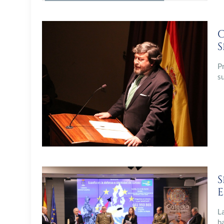
C
S
P
s
S
L
h