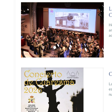
L
C
H
an
a
C
L
e
n