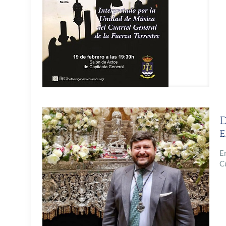
D
e
E
C