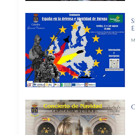
S
M
C