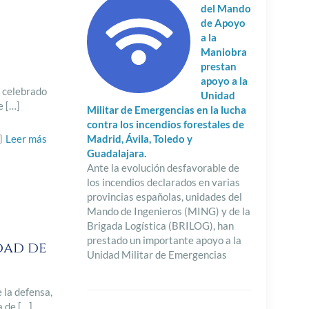
del Mando
de Apoyo
a la
Maniobra
prestan
apoyo a la
a celebrado
Unidad
e
[…]
Militar de Emergencias en la lucha
contra los incendios forestales de
Leer más
Madrid, Ávila, Toledo y
Guadalajara.
Ante la evolución desfavorable de
los incendios declarados en varias
provincias españolas, unidades del
Mando de Ingenieros (MING) y de la
Brigada Logística (BRILOG), han
prestado un importante apoyo a la
dad de
Unidad Militar de Emergencias
 la defensa,
a de
[…]