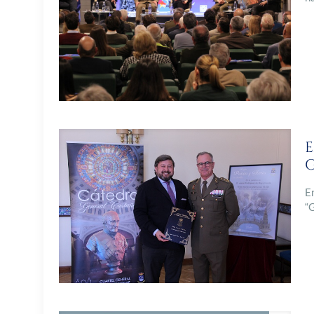
E
G
E
“