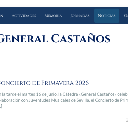
ón
Actividades
Memoria
Jornadas
Noticias
G
General Castaños
oncierto de Primavera 2026
n la tarde el martes 16 de junio, la Cátedra «General Castaños» celebr
olaboración con Juventudes Musicales de Sevilla, el Concierto de Pri
…]