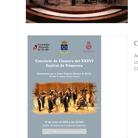
C
A
c
C