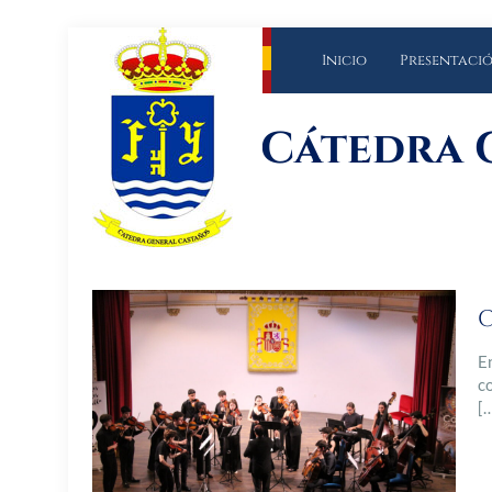
Inicio
Presentaci
Cátedra 
C
E
c
[