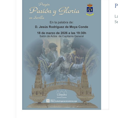
P
L
S