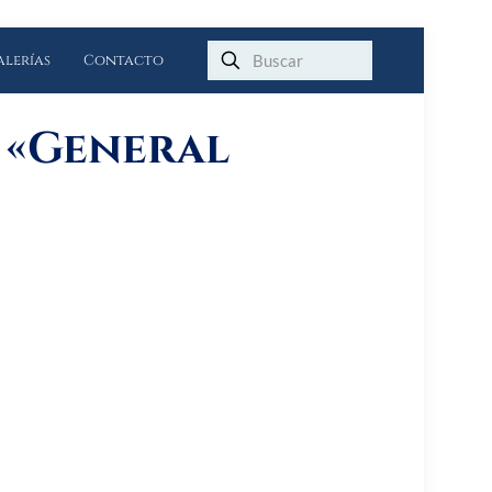
alerías
Contacto
a «General