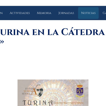
ón
Actividades
Memoria
Jornadas
Noticias
G
Turina en la Cátedr
»