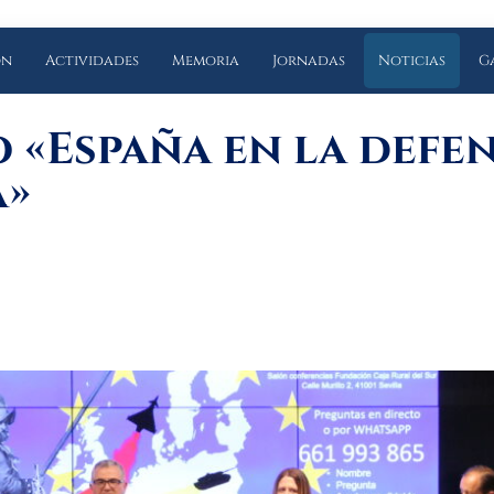
ón
Actividades
Memoria
Jornadas
Noticias
G
 «España en la defen
a»