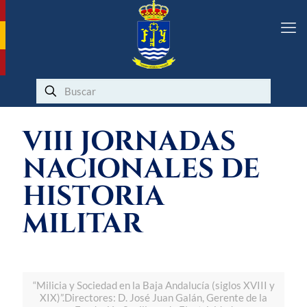
VIII JORNADAS
NACIONALES DE
HISTORIA
MILITAR
“Milicia y Sociedad en la Baja Andalucía (siglos XVIII y
XIX)”.Directores: D. José Juan Galán, Gerente de la