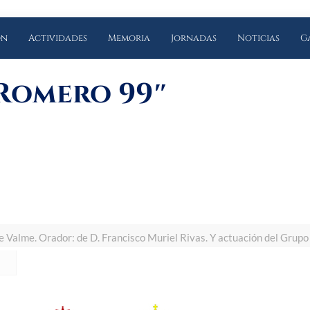
ón
Actividades
Memoria
Jornadas
Noticias
G
 Romero 99″
e Valme. Orador: de D. Francisco Muriel Rivas. Y actuación del Grup