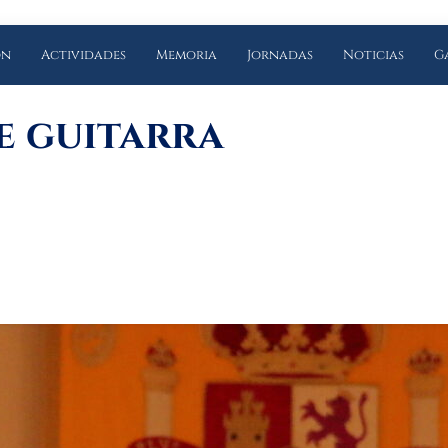
ón
Actividades
Memoria
Jornadas
Noticias
G
e guitarra