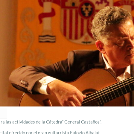
ara las actividades de la Cátedra” General Castaños”.
tal ofrecido por el gran guitarrista Eulogio Albalat.