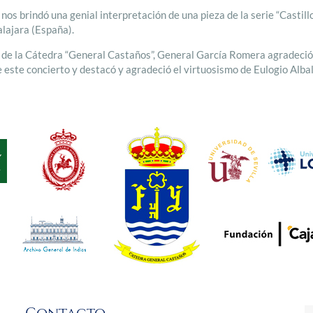
 nos brindó una genial interpretación de una pieza de la serie “Casti
alajara (España).
nte de la Cátedra “General Castaños”, General García Romera agradeci
 este concierto y destacó y agradeció el virtuosismo de Eulogio Albala