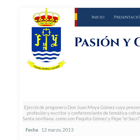
Inicio
Presentaci
Pasión y 
Ejerció de pregonero Don Juan Moya Gómez cuya presenta
profesión y escritor y conferenciante de temática cofr
Santa sevillana, como son Paquita Gómez y Pepe “el Sacri”,
Fecha
12 marzo, 2013