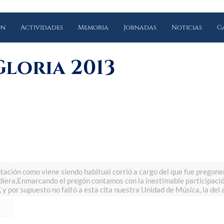
ón
Actividades
Memoria
Jornadas
Noticias
G
Gloria 2013
ción como viene siendo habitual corrió a cargo del que fue pregone
adiera,Enmarcando el pregón contamos con la inestimable participació
 y por supuesto no faltó a esta cita nuestra Unidad de Música, la del a