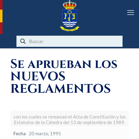
Se aprueban los
NUEVOS
REGLAMENTOS
con los cuales se renuevan el Acta de Constitución y los
Estatutos de la Cátedra del 13 de septiembre de 1989.
Fecha
20 marzo, 1995