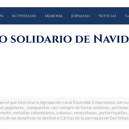
ón
Actividades
Memoria
Jornadas
Noticias
G
 solidario de Navid
 en el que intervino la Agrupación coral Ensemble Enharmonía, con su 
cos populares, -compuestos casi siempre de forma anónima-, pertenecie
tinente, melodías colombianas, cubanas, venezolanas, portorriqueñas…
ro de los donativos se destinó a Cáritas de la parroquia de San Sebas