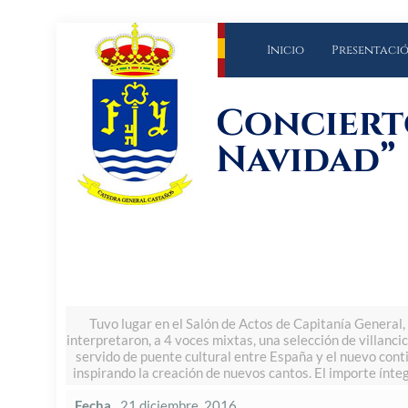
Inicio
Presentaci
Concierto
Navidad”
Tuvo lugar en el Salón de Actos de Capitanía General,
interpretaron, a 4 voces mixtas, una selección de villanci
servido de puente cultural entre España y el nuevo con
inspirando la creación de nuevos cantos. El importe ínteg
Fecha
21 diciembre, 2016