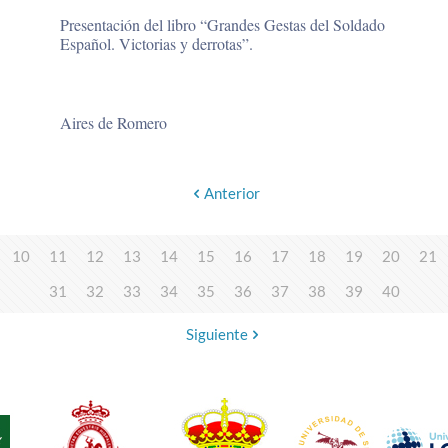
Presentación del libro “Grandes Gestas del Soldado
Español. Victorias y derrotas”.
Aires de Romero
Anterior
10
11
12
13
14
15
16
17
18
19
20
21
31
32
33
34
35
36
37
38
39
40
Siguiente