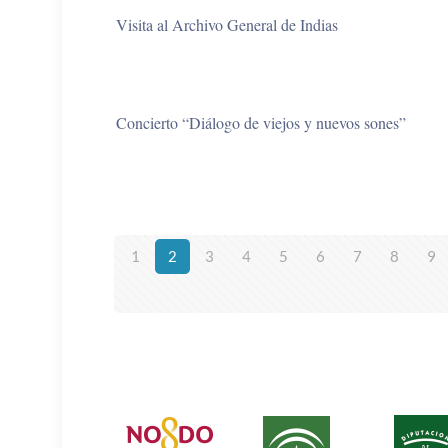
Visita al Archivo General de Indias
Concierto “Diálogo de viejos y nuevos sones”
1
2
3
4
5
6
7
8
9