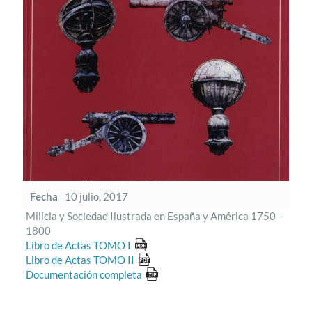
Fecha
10 julio, 2017
Milicia y Sociedad Ilustrada en España y América 1750 –
1800
Libro de Actas TOMO I
Libro de Actas TOMO II
Documentación completa