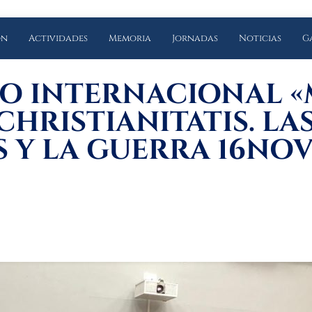
ón
Actividades
Memoria
Jornadas
Noticias
G
IO INTERNACIONAL 
CHRISTIANITATIS. LA
S Y LA GUERRA 16NOV