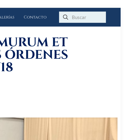
alerías
Contacto
«MURUM ET
S ÓRDENES
18