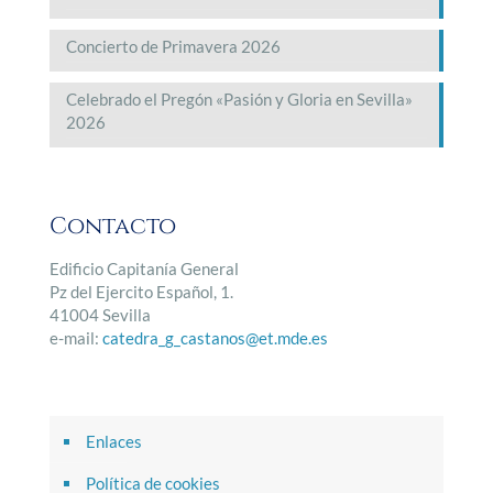
Concierto de Primavera 2026
Celebrado el Pregón «Pasión y Gloria en Sevilla»
2026
Contacto
Edificio Capitanía General
Pz del Ejercito Español, 1.
41004 Sevilla
e-mail:
catedra_g_castanos@et.mde.es
Enlaces
Política de cookies