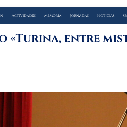
ón
Actividades
Memoria
Jornadas
Noticias
G
 «Turina, entre mis