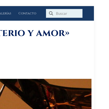
alerías
Contacto
terio y amor»